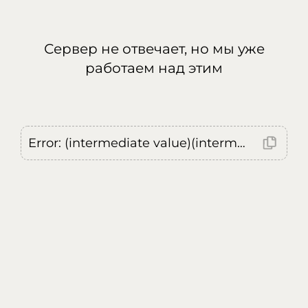
Сервер не отвечает, но мы уже
работаем над этим
Error: (intermediate value)(intermediate value)(intermediate value).replaceAll is not a function