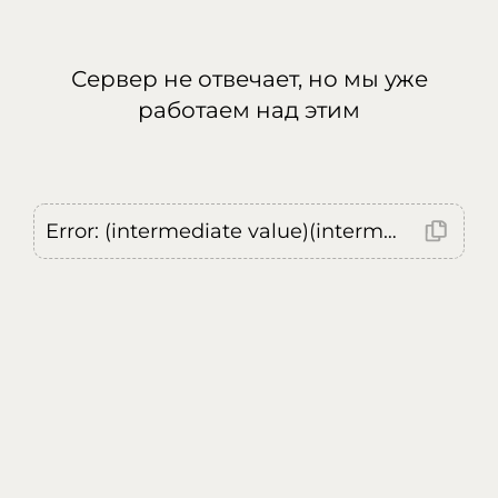
Сервер не отвечает, но мы уже
работаем над этим
Error: (intermediate value)(intermediate value)(intermediate value).replaceAll is not a function