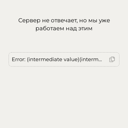
Сервер не отвечает, но мы уже
работаем над этим
Error: (intermediate value)(intermediate value)(intermediate value).replaceAll is not a function