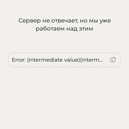
Сервер не отвечает, но мы уже
работаем над этим
Error: (intermediate value)(intermediate value)(intermediate value).replaceAll is not a function