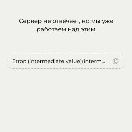
Сервер не отвечает, но мы уже
работаем над этим
Error: (intermediate value)(intermediate value)(intermediate value).replaceAll is not a function