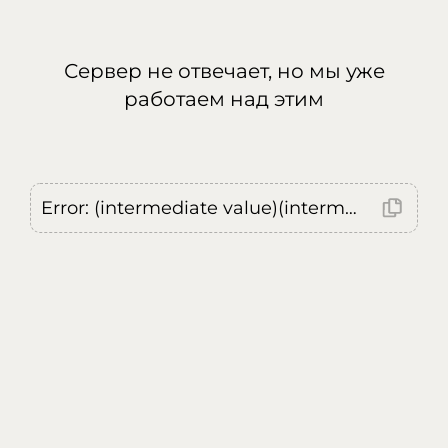
Сервер не отвечает, но мы уже
работаем над этим
Error: (intermediate value)(intermediate value)(intermediate value).replaceAll is not a function