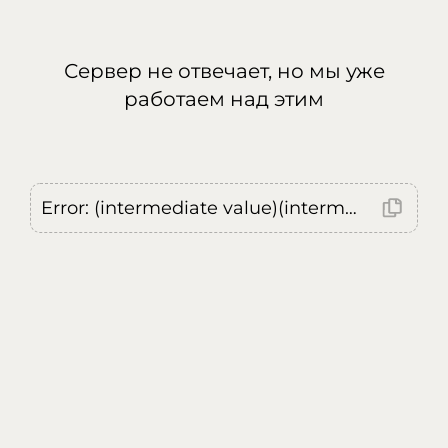
Сервер не отвечает, но мы уже
работаем над этим
Error: (intermediate value)(intermediate value)(intermediate value).replaceAll is not a function