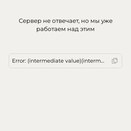
Сервер не отвечает, но мы уже
работаем над этим
Error: (intermediate value)(intermediate value)(intermediate value).replaceAll is not a function