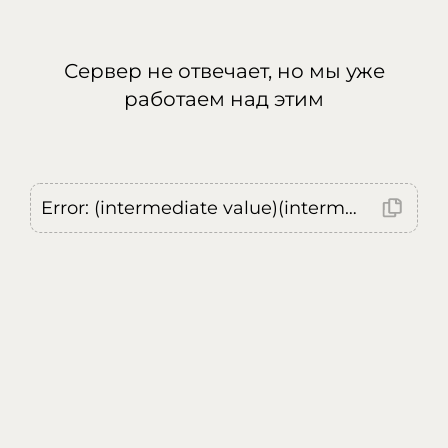
Сервер не отвечает, но мы уже
работаем над этим
Error: (intermediate value)(intermediate value)(intermediate value).replaceAll is not a function