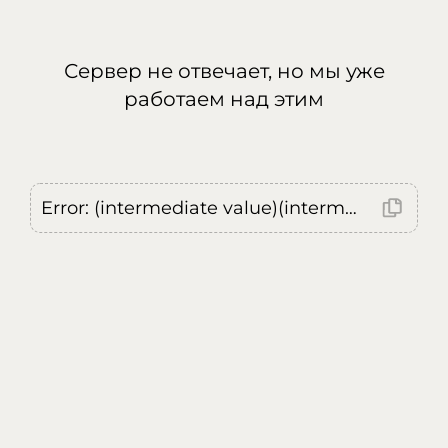
Сервер не отвечает, но мы уже
работаем над этим
Error: (intermediate value)(intermediate value)(intermediate value).replaceAll is not a function