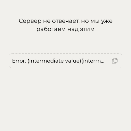
Сервер не отвечает, но мы уже
работаем над этим
Error: (intermediate value)(intermediate value)(intermediate value).replaceAll is not a function